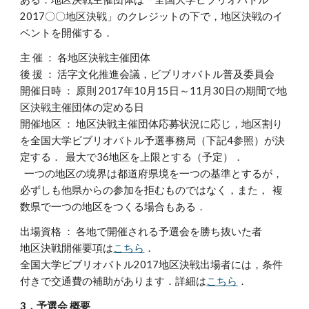
2017〇〇地区決戦」のクレジットの下で，地区決戦のイ
ベントを開催する．
主 催 ： 各地区決戦主催団体
後 援 ： 活字文化推進会議，ビブリオバトル普及委員会
開催日時 ： 原則 2017年10月15日～11月30日の期間で地
区決戦主催団体の定める日
開催地区 ： 地区決戦主催団体応募状況に応じ，地区割り
を全国大学ビブリオバトル予選事務局（下記4参照）が決
定する．  最大で36地区を上限とする（予定）．
  一つの地区の境界は都道府県境を一つの基準とするが，
必ずしも他県からの参加を拒むものではなく，また，  複
数県で一つの地区をつくる場合もある．
出場資格 ： 各地で開催される予選会を勝ち抜いた者
地区決戦開催要項は
こちら
．
全国大学ビブリオバトル2017地区決戦出場者には，条件
付きで交通費の補助があります．詳細は
こちら
．
3．予選会 概要