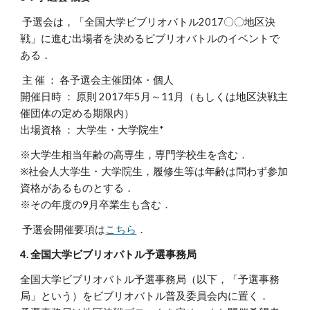
 予選会は，「全国大学ビブリオバトル2017〇〇地区決
戦」に進む出場者を決めるビブリオバトルのイベントで
ある．
 主 催 ： 各予選会主催団体・個人
開催日時 ： 原則 2017年5月～11月（もしくは地区決戦主
催団体の定める期限内）
出場資格 ： 大学生・大学院生*
※大学生相当年齢の高専生，専門学校生を含む．
※社会人大学生・大学院生，履修生等は年齢は問わず参加
資格があるものとする．
※その年度の9月卒業生も含む．
 予選会開催要項は
こちら
．
4. 全国大学ビブリオバトル予選事務局
全国大学ビブリオバトル予選事務局（以下，「予選事務
局」という）をビブリオバトル普及委員会内に置く．