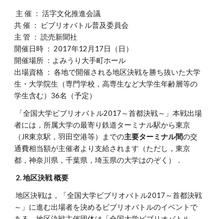
 主 催 ： 活字文化推進会議
共 催 ： ビブリオバトル普及委員会
主 管 ： 読売新聞社
開催日時 ： 2017年12月17日（日）
開催場所 ：よみうり大手町ホール
出場資格 ： 各地で開催される地区決戦を勝ち抜いた大学
生・大学院生（専門学校，高専生など大学生年齢層等の
学生含む）36名（予定）
 「全国大学ビブリオバトル2017～首都決戦～」本戦出場
者には，所属大学の最寄り鉄道ターミナル駅から東京
（JR東京駅，羽田空港等）までの
主要ターミナル間
の交
通費相当額が主催者より支給されます（ただし，東京
都，神奈川県，千葉県，埼玉県の大学はのぞく）．
2. 地区決戦 概要
 地区決戦は，「全国大学ビブリオバトル2017～首都決戦
～」に進む出場者を決めるビブリオバトルのイベントで
ある．地区決戦主催団体は「全国大学ビブリオバトル