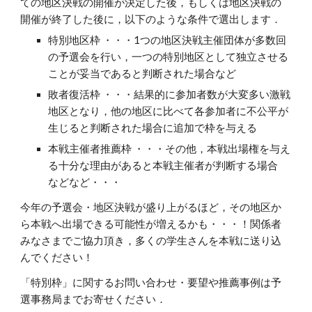
ての地区決戦の開催が決定した後，もしくは地区決戦の
開催が終了した後に，以下のような条件で選出します．
特別地区枠 ・・・1つの地区決戦主催団体が多数回
の予選会を行い，一つの特別地区として独立させる
ことが妥当であると判断された場合など
敗者復活枠 ・・・結果的に参加者数が大変多い激戦
地区となり，他の地区に比べて各参加者に不公平が
生じると判断された場合に追加で枠を与える
本戦主催者推薦枠 ・・・その他，本戦出場権を与え
る十分な理由があると本戦主催者が判断する場合
などなど・・・ 
今年の予選会・地区決戦が盛り上がるほど，その地区か
ら本戦へ出場できる可能性が増えるかも・・・！関係者
みなさまでご協力頂き，多くの学生さんを本戦に送り込
んでください！ 
「特別枠」に関するお問い合わせ・要望や推薦事例は予
選事務局までお寄せください． 