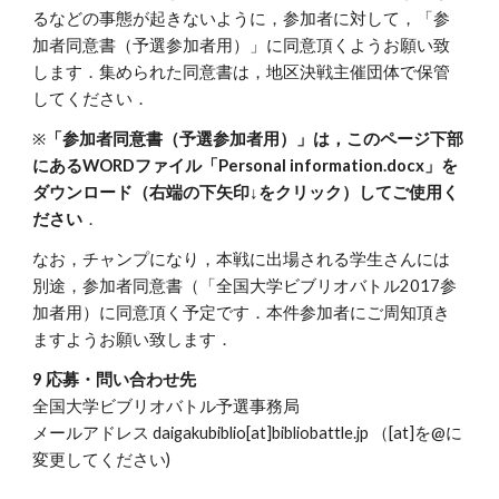
るなどの事態が起きないように，参加者に対して，「参
加者同意書（予選参加者用）」に同意頂くようお願い致
します．集められた同意書は，地区決戦主催団体で保管
してください．
※
「参加者同意書（予選参加者用）」は，このページ下部
にあるWORDファイル「Personal information.docx」を
ダウンロード（右端の下矢印↓をクリック）してご使用く
ださい
．
なお，チャンプになり，本戦に出場される学生さんには
別途，参加者同意書（「全国大学ビブリオバトル2017参
加者用）に同意頂く予定です．本件参加者にご周知頂き
ますようお願い致します．
9 応募・問い合わせ先
全国大学ビブリオバトル予選事務局
メールアドレス daigakubiblio[at]bibliobattle.jp （[at]を@に
変更してください)