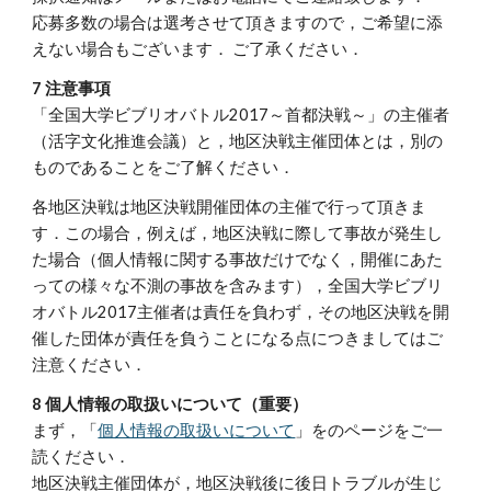
応募多数の場合は選考させて頂きますので，ご希望に添
えない場合もございます． ご了承ください．
7 注意事項
「全国大学ビブリオバトル2017～首都決戦～」の主催者
（活字文化推進会議）と，地区決戦主催団体とは，別の
ものであることをご了解ください．
各地区決戦は地区決戦開催団体の主催で行って頂きま
す．この場合，例えば，地区決戦に際して事故が発生し
た場合（個人情報に関する事故だけでなく，開催にあた
っての様々な不測の事故を含みます），全国大学ビブリ
オバトル2017主催者は責任を負わず，その地区決戦を開
催した団体が責任を負うことになる点につきましてはご
注意ください．  
8 個人情報の取扱いについて（重要）
まず，「
個人情報の取扱いについて
」をのページをご一
読ください．
地区決戦主催団体が，地区決戦後に後日トラブルが生じ