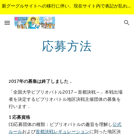
新グーグルサイトへの移行に伴い、現在サイト内で表記が乱れているページがあります。順次修正予定です。ご不便をおかけして申し訳ございません。
Skip to main content
Skip to navigation
応募方法
017年の募集は終了しました．
2
「全国大学ビブリオバトル2017～首都決戦～」本戦出場
者を決定するビブリオバトル地区決戦主催団体の募集を
行います． 
1 応募資格
(1)応募団体の種類：ビブリオバトルの趣旨を理解し
公式
ルール
および
首都決戦レギュレーション
に則った地区決