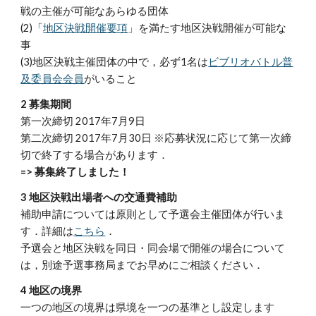
戦の主催が可能なあらゆる団体
(2)「
地区決戦開催要項
」を満たす地区決戦開催が可能な
事
(3)地区決戦主催団体の中で，必ず1名は
ビブリオバトル普
及委員会会員
がいること
2 募集期間
第一次締切 2017年7月9日
第二次締切 2017年7月30日 ※応募状況に応じて第一次締
切で終了する場合があります．
=> 募集終了しました！
3 地区決戦出場者への交通費補助
補助申請については原則として予選会主催団体が行いま
す．詳細は
こちら
．
予選会と地区決戦を同日・同会場で開催の場合について
は，別途予選事務局までお早めにご相談ください．
4 地区の境界
一つの地区の境界は県境を一つの基準とし設定します